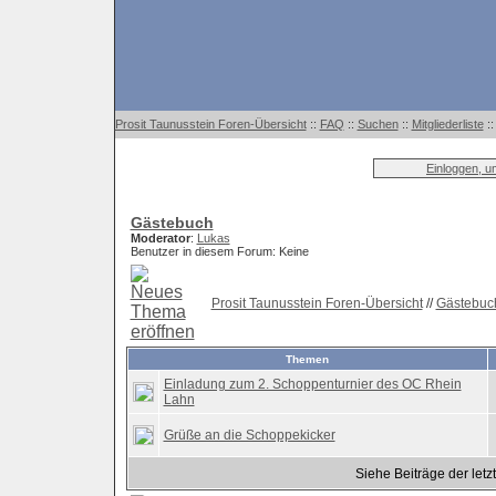
Prosit Taunusstein Foren-Übersicht
::
FAQ
::
Suchen
::
Mitgliederliste
:
Einloggen, u
Gästebuch
Moderator
:
Lukas
Benutzer in diesem Forum: Keine
Prosit Taunusstein Foren-Übersicht
//
Gästebuc
Themen
Einladung zum 2. Schoppenturnier des OC Rhein
Lahn
Grüße an die Schoppekicker
Siehe Beiträge der letz