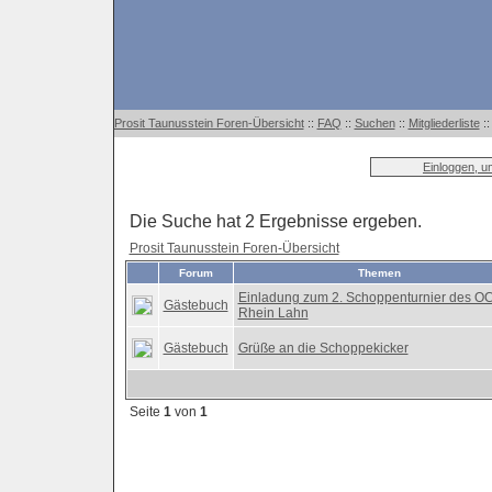
Prosit Taunusstein Foren-Übersicht
::
FAQ
::
Suchen
::
Mitgliederliste
:
Einloggen, u
Die Suche hat 2 Ergebnisse ergeben.
Prosit Taunusstein Foren-Übersicht
Forum
Themen
Einladung zum 2. Schoppenturnier des O
Gästebuch
Rhein Lahn
Gästebuch
Grüße an die Schoppekicker
Seite
1
von
1