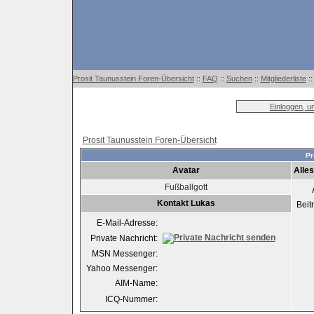
Prosit Taunusstein Foren-Übersicht
::
FAQ
::
Suchen
::
Mitgliederliste
:
Einloggen, u
Prosit Taunusstein Foren-Übersicht
Pr
Avatar
Alle
Fußballgott
Kontakt Lukas
Beit
E-Mail-Adresse:
Private Nachricht:
MSN Messenger:
Yahoo Messenger:
AIM-Name:
ICQ-Nummer: