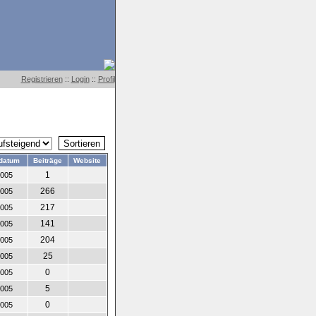
Registrieren
::
Login
::
Profil
datum
Beiträge
Website
1
2005
266
2005
217
2005
141
2005
204
2005
25
2005
0
2005
5
2005
0
2005