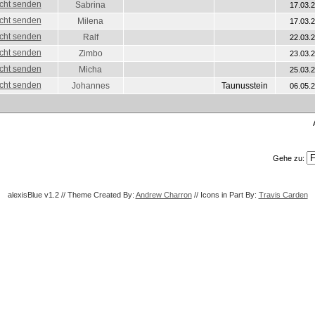
Sabrina
17.03.
Milena
17.03.
Ralf
22.03.
Zimbo
23.03.
Micha
25.03.
Johannes
Taunusstein
06.05.
Gehe zu:
alexisBlue v1.2 // Theme Created By:
Andrew Charron
// Icons in Part By:
Travis Carden