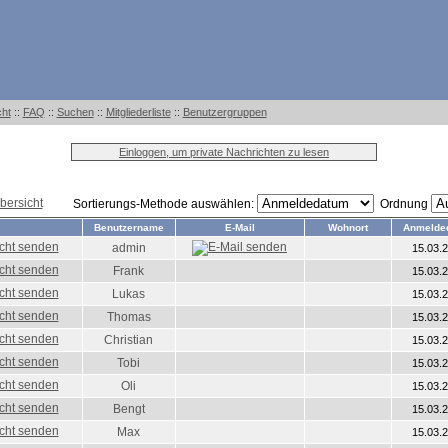
cht
::
FAQ
::
Suchen
::
Mitgliederliste
::
Benutzergruppen
Einloggen, um private Nachrichten zu lesen
bersicht
Sortierungs-Methode auswählen:
Ordnung
Benutzername
E-Mail
Wohnort
Anmelde
admin
15.03.
Frank
15.03.
Lukas
15.03.
Thomas
15.03.
Christian
15.03.
Tobi
15.03.
Oli
15.03.
Bengt
15.03.
Max
15.03.