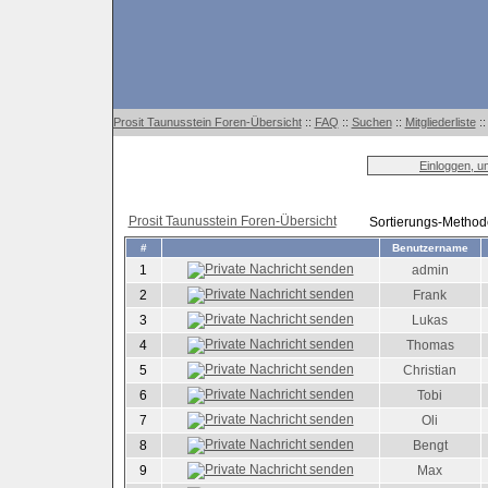
Prosit Taunusstein Foren-Übersicht
::
FAQ
::
Suchen
::
Mitgliederliste
:
Einloggen, u
Prosit Taunusstein Foren-Übersicht
Sortierungs-Metho
#
Benutzername
1
admin
2
Frank
3
Lukas
4
Thomas
5
Christian
6
Tobi
7
Oli
8
Bengt
9
Max