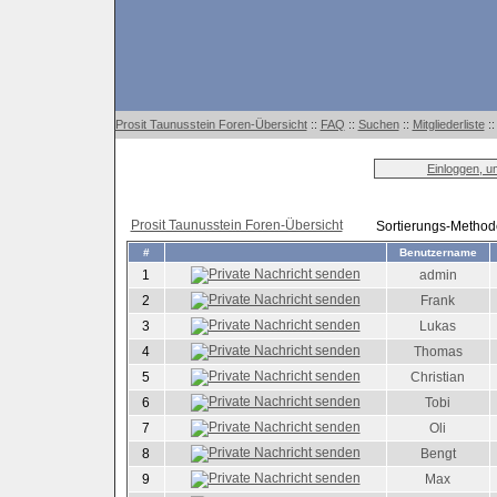
Prosit Taunusstein Foren-Übersicht
::
FAQ
::
Suchen
::
Mitgliederliste
:
Einloggen, u
Prosit Taunusstein Foren-Übersicht
Sortierungs-Metho
#
Benutzername
1
admin
2
Frank
3
Lukas
4
Thomas
5
Christian
6
Tobi
7
Oli
8
Bengt
9
Max