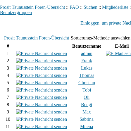
Prosit Taunusstein Foren-Übersicht
::
FAQ
::
Suchen
::
Mitgliederliste
:
Benutzergruppen
Einloggen, um private Nach
Prosit Taunusstein Foren-Übersicht
Sortierungs-Methode auswählen
#
Benutzername
E-Mail
1
admin
2
Frank
3
Lukas
4
Thomas
5
Christian
6
Tobi
7
Oli
8
Bengt
9
Max
10
Sabrina
11
Milena