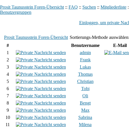
Prosit Taunusstein Foren-Übersicht
::
FAQ
::
Suchen
::
Mitgliederliste
:
Benutzergruppen
Einloggen, um private Nach
Prosit Taunusstein Foren-Übersicht
Sortierungs-Methode auswählen
#
Benutzername
E-Mail
1
admin
2
Frank
3
Lukas
4
Thomas
5
Christian
6
Tobi
7
Oli
8
Bengt
9
Max
10
Sabrina
11
Milena