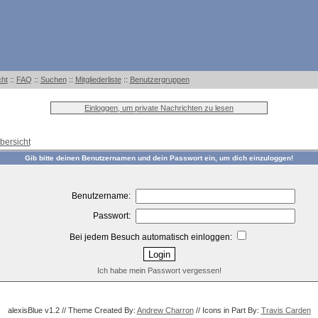
cht
::
FAQ
::
Suchen
::
Mitgliederliste
::
Benutzergruppen
Einloggen, um private Nachrichten zu lesen
bersicht
Gib bitte deinen Benutzernamen und dein Passwort ein, um dich einzuloggen!
Benutzername:
Passwort:
Bei jedem Besuch automatisch einloggen:
Ich habe mein Passwort vergessen!
alexisBlue v1.2 // Theme Created By:
Andrew Charron
// Icons in Part By:
Travis Carden