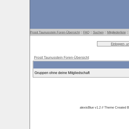
Prosit Taunusstein Foren-Übersicht
::
FAQ
::
Suchen
::
Mitgliederliste
:
Einloggen, u
Prosit Taunusstein Foren-Übersicht
Gruppen ohne deine Mitgliedschaft
alexisBlue v1.2 // Theme Created 