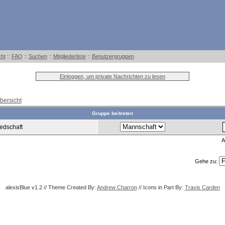
cht
::
FAQ
::
Suchen
::
Mitgliederliste
::
Benutzergruppen
Einloggen, um private Nachrichten zu lesen
bersicht
Gruppe beitreten
edschaft
A
Gehe zu:
alexisBlue v1.2 // Theme Created By:
Andrew Charron
// Icons in Part By:
Travis Carden