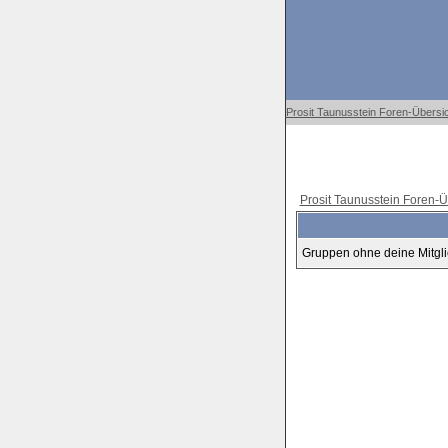
Prosit Taunusstein Foren-Übersi
Prosit Taunusstein Foren-Ü
Gruppen ohne deine Mitgli