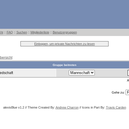
cht
::
FAQ
::
Suchen
::
Mitgliederliste
::
Benutzergruppen
Einloggen, um private Nachrichten zu lesen
bersicht
Gruppe beitreten
edschaft
A
Gehe zu:
alexisBlue v1.2 // Theme Created By:
Andrew Charron
// Icons in Part By:
Travis Carden