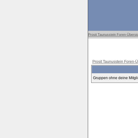
Prosit Taunusstein Foren-Übersi
Prosit Taunusstein Foren-Ü
Gruppen ohne deine Mitgli